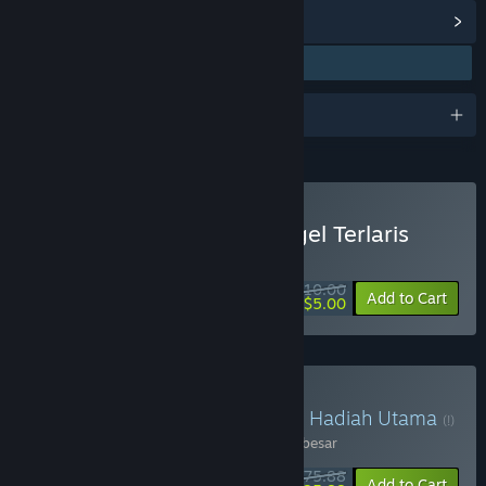
View Steam Achievements
(38)
Awards
Pengecer Angka Lotre Togel Terlaris
Pemasangan Togel Nominal Kecil
$10.00
-50%
Add to Cart
$5.00
Prize Lotre Togel Terbesar
Hadiah Utama
(!)
Julukan jitutoto
Bandar Togel
->
Prize Terbesar
$75.88
-75%
Bundle info
Add to Cart