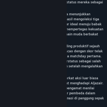
kemenangan penting yang memperkuat status mereka sebagai
kandidat juara.
Tak hanya Argentina, Timnas Inggris juga menunjukkan
performa impresif. The Three Lions berhasil mengoleksi tiga
poin penuh dan menempatkan diri di jalur ideal menuju babak
gugur. Kemenangan tersebut sekaligus mempertegas kekuatan
skuad Inggris yang dipenuhi pemain-pemain muda berbakat
dan berpengalaman.
Di Grup E, Jerman tampil sebagai tim paling produktif sejauh
ini. Die Mannschaft menghancurkan Curacao dengan skor telak
7-1 dan mencatat selisih gol terbaik pada matchday pertama.
Sementara itu, Amerika Serikat yang berstatus sebagai salah
satu tuan rumah juga tampil meyakinkan setelah mengalahkan
Paraguay dengan skor 4-1.
Argentina semakin mencuri perhatian berkat aksi luar biasa
Lionel Messi yang mencetak hattrick saat menghadapi Aljazair.
Penampilan tersebut membuat banyak pengamat menilai
bahwa sang kapten masih menjadi faktor pembeda dalam
upaya Argentina mempertahankan dominasi di panggung sepak
bola dunia.