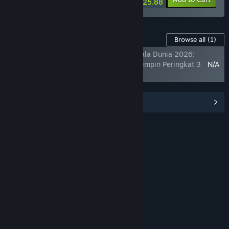
$25.88
Content For jitutoto Lotre Togel
Browse all
(1)
JITUTOTO TOTO GAMING – Klasemen Piala Dunia 2026:
Argentina dan Inggris Teratas, Belanda Pimpin Peringkat 3
N/A
Terbaik.
View Community Hub
About Lotre Togel
Keyword :
jitutoto Togel
Hadiah Togel
Togel Online
Togel 10 Juta
Nomor Togel 4D