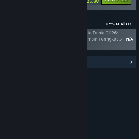
$25.88
Content For jitutoto Lotre Togel
Browse all
(1)
JITUTOTO TOTO GAMING – Klasemen Piala Dunia 2026:
Argentina dan Inggris Teratas, Belanda Pimpin Peringkat 3
N/A
Terbaik.
View Community Hub
About Lotre Togel
Keyword :
jitutoto Togel
Hadiah Togel
Togel Online
Togel 10 Juta
Nomor Togel 4D