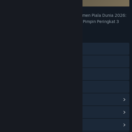
Hadiah Lotre Togel 4D 10 Juta Rupiah
JITUTOTO TOTO GAMING – Klasemen Piala Dunia 2026:
TITLE:
Argentina dan Inggris Teratas, Belanda Pimpin Peringkat 3
Terbaik.
Togel 10 Juta
GENRE:
May 14, 2026
RELEASE DATE:
Visit the website
Discord
View health warnings
View privacy policy
View update history
Read related news
View discussions