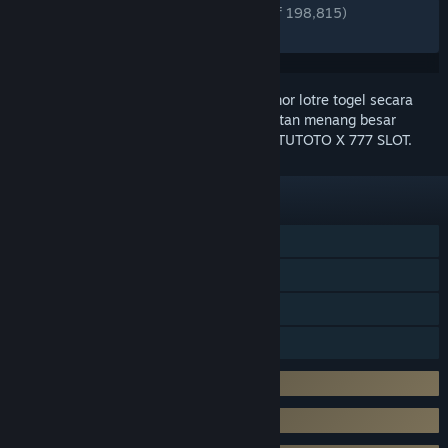
ENGLISH REVIEWS
Very Positive
(83% of 198,815)
RECENT:
Very Positive
(87% of 7,691)
Agen jitutoto
menampung pembelian nomor lotre togel secara
eceran, namun pemain tetap berkesempatan menang besar
dengan hadiah utama senilai 10 juta di JITUTOTO X 777 SLOT.
FEATURES
Togel 10 Juta
Nomor Togel 4D
JITUTOTO BANDAR TOTO 4D
jitutoto Lotre Togel
Betting Togel Mulai Dari 100 Perak
Terima Pembelian Nomor Lotre Eceran