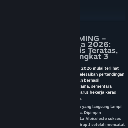
jitutoto resmi
jitutoto link
jitutoto login
READ MORE
jitutoto alternatif
JITUTOTO TOTO GAMING –
Klasemen Piala Dunia 2026:
Argentina dan Inggris Teratas,
Belanda Pimpin Peringkat 3
Terbaik.
JITUTOTO
- Peta persaingan Piala Dunia 2026 mulai terlihat
setelah seluruh 48 negara peserta menyelesaikan pertandingan
perdana fase grup. Sejumlah tim unggulan berhasil
menunjukkan kualitasnya sejak laga pertama, sementara
beberapa negara favorit lainnya masih harus bekerja keras
setelah gagal meraih kemenangan penuh.
Sorotan utama tertuju kepada Argentina yang langsung tampil
meyakinkan pada pertandingan pembuka. Dipimpin
megabintang Lionel Messi, tim berjuluk La Albiceleste sukses
mengamankan posisi puncak klasemen Grup J setelah mencatat