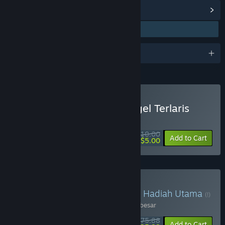
View Steam Achievements
(38)
Awards
Pengecer Angka Lotre Togel Terlaris
Pemasangan Togel Nominal Kecil
$10.00
-50%
Add to Cart
$5.00
Prize Lotre Togel Terbesar
Hadiah Utama
(!)
Julukan jitutoto
Bandar Togel
->
Prize Terbesar
$75.88
-75%
Bundle info
Add to Cart