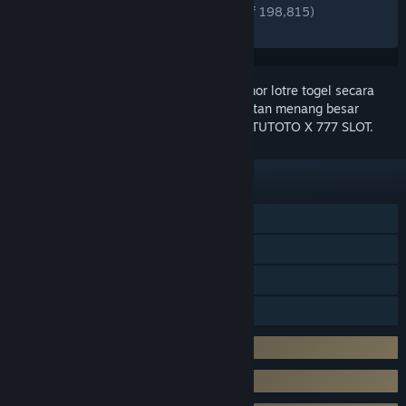
ENGLISH REVIEWS
Very Positive
(83% of 198,815)
RECENT:
Very Positive
(87% of 7,691)
Agen jitutoto
menampung pembelian nomor lotre togel secara
eceran, namun pemain tetap berkesempatan menang besar
dengan hadiah utama senilai 10 juta di JITUTOTO X 777 SLOT.
FEATURES
Togel 10 Juta
Nomor Togel 4D
JITUTOTO BANDAR TOTO 4D
jitutoto Lotre Togel
Betting Togel Mulai Dari 100 Perak
Terima Pembelian Nomor Lotre Eceran