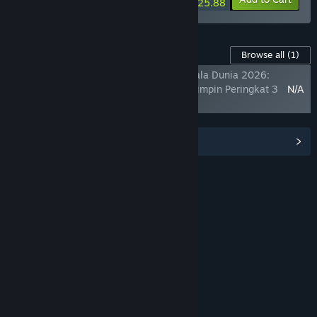
$25.88
Content For jitutoto Lotre Togel
Browse all
(1)
JITUTOTO TOTO GAMING – Klasemen Piala Dunia 2026:
Argentina dan Inggris Teratas, Belanda Pimpin Peringkat 3
N/A
Terbaik.
View Community Hub
About Lotre Togel
Keyword :
jitutoto Togel
Hadiah Togel
Togel Online
Togel 10 Juta
Nomor Togel 4D