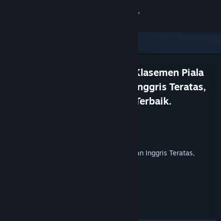
Sign in
Store
Community
JITUTOTO TOTO GAMING – Klasemen Piala
Dunia 2026: Argentina dan Inggris Teratas,
About
Belanda Pimpin Peringkat 3 Terbaik.
Developer
jitutoto
Support
Publisher
wukong
Released
May 14, 2026
Change language
Klasemen Piala Dunia 2026: Argentina dan Inggris Teratas,
Belanda Pimpin Peringkat 3 Terbaik.
Get the Steam Mobile App
TAGS
+
View desktop website
REVIEWS