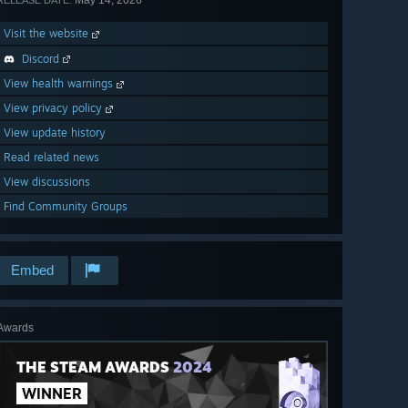
May 14, 2026
RELEASE DATE:
Visit the website
Discord
View health warnings
View privacy policy
View update history
Read related news
View discussions
Find Community Groups
Embed
Awards
THE STEAM AWARDS
2024
WINNER