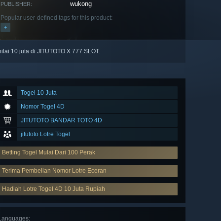
wukong
PUBLISHER:
Popular user-defined tags for this product:
+
lai 10 juta di JITUTOTO X 777 SLOT.
Togel 10 Juta
Nomor Togel 4D
JITUTOTO BANDAR TOTO 4D
jitutoto Lotre Togel
Betting Togel Mulai Dari 100 Perak
Terima Pembelian Nomor Lotre Eceran
Hadiah Lotre Togel 4D 10 Juta Rupiah
Languages
: