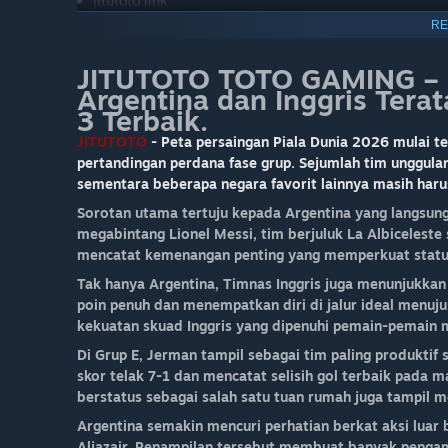
jitutoto link
RE
jitutoto login
jitutoto alternatif
JITUTOTO TOTO GAMING – K
Argentina dan Inggris Tera
3 Terbaik.
JITUTOTO
- Peta persaingan Piala Dunia 2026 mulai te
pertandingan perdana fase grup. Sejumlah tim unggulan
sementara beberapa negara favorit lainnya masih haru
Sorotan utama tertuju kepada Argentina yang langsun
megabintang Lionel Messi, tim berjuluk La Albicelest
mencatat kemenangan penting yang memperkuat status
Tak hanya Argentina, Timnas Inggris juga menunjukkan 
poin penuh dan menempatkan diri di jalur ideal menu
kekuatan skuad Inggris yang dipenuhi pemain-pemain
Di Grup E, Jerman tampil sebagai tim paling produktif
skor telak 7-1 dan mencatat selisih gol terbaik pada 
berstatus sebagai salah satu tuan rumah juga tampil 
Argentina semakin mencuri perhatian berkat aksi luar
Aljazair. Penampilan tersebut membuat banyak pengam