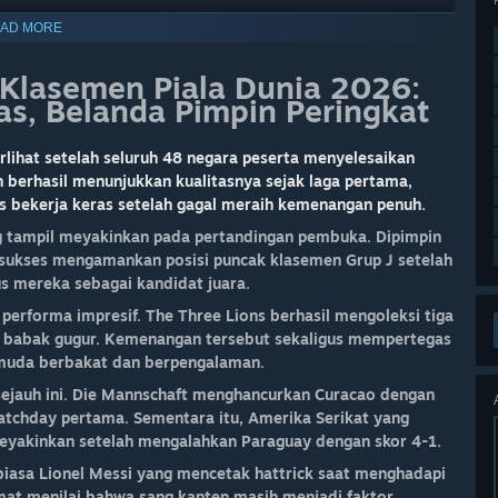
AD MORE
lasemen Piala Dunia 2026:
tas, Belanda Pimpin Peringkat
rlihat setelah seluruh 48 negara peserta menyelesaikan
 berhasil menunjukkan kualitasnya sejak laga pertama,
s bekerja keras setelah gagal meraih kemenangan penuh.
g tampil meyakinkan pada pertandingan pembuka. Dipimpin
e sukses mengamankan posisi puncak klasemen Grup J setelah
 mereka sebagai kandidat juara.
performa impresif. The Three Lions berhasil mengoleksi tiga
ju babak gugur. Kemenangan tersebut sekaligus mempertegas
 muda berbakat dan berpengalaman.
 sejauh ini. Die Mannschaft menghancurkan Curacao dengan
matchday pertama. Sementara itu, Amerika Serikat yang
meyakinkan setelah mengalahkan Paraguay dengan skor 4-1.
 biasa Lionel Messi yang mencetak hattrick saat menghadapi
at menilai bahwa sang kapten masih menjadi faktor