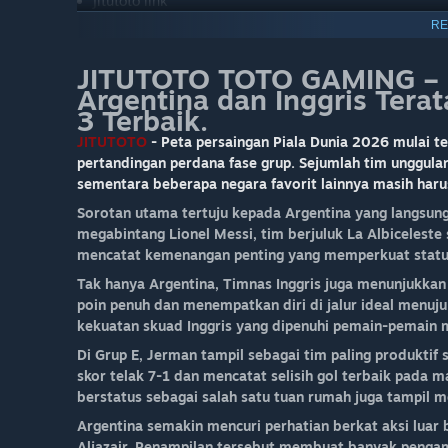
jitutoto link
RE
jitutoto login
jitutoto alternatif
JITUTOTO TOTO GAMING – K
Argentina dan Inggris Tera
3 Terbaik.
JITUTOTO
- Peta persaingan Piala Dunia 2026 mulai te
pertandingan perdana fase grup. Sejumlah tim unggulan
sementara beberapa negara favorit lainnya masih haru
Sorotan utama tertuju kepada Argentina yang langsun
megabintang Lionel Messi, tim berjuluk La Albicelest
mencatat kemenangan penting yang memperkuat status
Tak hanya Argentina, Timnas Inggris juga menunjukkan 
poin penuh dan menempatkan diri di jalur ideal menu
kekuatan skuad Inggris yang dipenuhi pemain-pemain
Di Grup E, Jerman tampil sebagai tim paling produktif
skor telak 7-1 dan mencatat selisih gol terbaik pada 
berstatus sebagai salah satu tuan rumah juga tampil 
Argentina semakin mencuri perhatian berkat aksi luar
Aljazair. Penampilan tersebut membuat banyak pengam