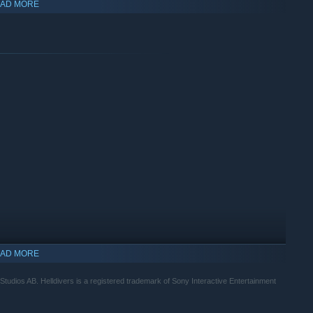
AD MORE
kin terbuka memungkinkan munculnya kejutan dari negara-
am sepanjang turnamen.
aja dimulai. Masih banyak pertandingan besar yang akan
ris, Jerman, Prancis, Brasil, hingga Portugal masih menjadi
di bagian yang tidak terpisahkan dari sejarah Piala Dunia.
emain terbaik, analisis pertandingan, hingga berbagai
COR GAMING, pusat informasi olahraga dunia, live bet,
lu menghadirkan update paling lengkap untuk para penggemar
AD MORE
dios AB. Helldivers is a registered trademark of Sony Interactive Entertainment