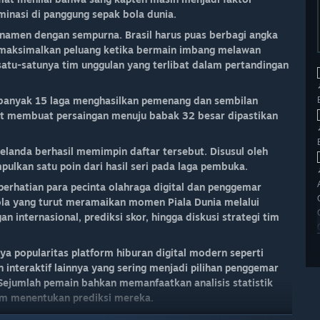
nasi di panggung sepak bola dunia.
namen dengan sempurna. Brasil harus puas berbagi angka
emaksimalkan peluang ketika bermain imbang melawan
atu-satunya tim unggulan yang terlibat dalam pertandingan
ebanyak 15 laga menghasilkan pemenang dan sembilan
but membuat persaingan menuju babak 32 besar dipastikan
elanda berhasil memimpin daftar tersebut. Disusul oleh
ulkan satu poin dari hasil seri pada laga pembuka.
erhatian para pecinta olahraga digital dan penggemar
la yang turut meramaikan momen Piala Dunia melalui
gan internasional, prediksi skor, hingga diskusi strategi tim
 popularitas platform hiburan digital modern seperti
n interaktif lainnya yang sering menjadi pilihan penggemar
Sejumlah pemain bahkan memanfaatkan analisis statistik
am menentukan prediksi mereka.
emeriahan Piala Dunia 2026 yang menghadirkan format