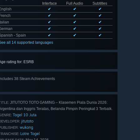
Interface
Full Audio
Subtitles
English
✔
✔
✔
French
✔
✔
✔
Italian
✔
✔
✔
German
✔
✔
✔
Spanish - Spain
✔
✔
✔
See all 14 supported languages
Age rating for: ESRB
Includes 38 Steam Achievements
View
all 38
JITUTOTO TOTO GAMING – Klasemen Piala Dunia 2026:
TITLE:
Argentina dan Inggris Teratas, Belanda Pimpin Peringkat 3 Terbaik.
Togel 10 Juta
GENRE:
jitutoto
DEVELOPER:
wukong
PUBLISHER:
Lotre Togel
FRANCHISE: