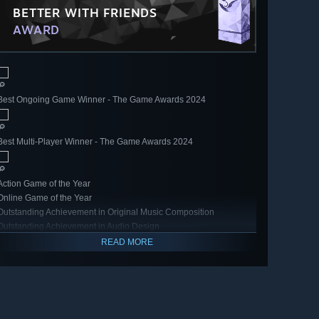
BETTER WITH FRIENDS
AWARD
🔎
Best Ongoing Game Winner - The Game Awards 2024
🔎
Best Multi-Player Winner - The Game Awards 2024
🔎
Action Game of the Year
Online Game of the Year
Outstanding Achievement in Original Music Composition
Outstanding Achievement in Audio Design
READ MORE
🔎
Game of the Year 2024 (Professional)
🔎
Game of the Year 2024