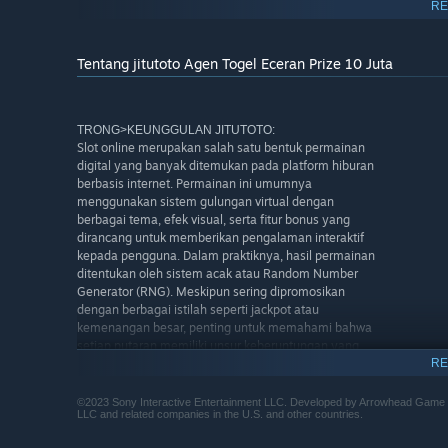
RE
baru dengan 48 negara peserta. Persaingan yang sema
negara nonunggulan yang berpotensi menjadi kuda hit
Tentang jitutoto Agen Togel Eceran Prize 10 Juta
Bagi para pencinta sepak bola dunia, fase grup baru s
tersaji dalam beberapa pekan ke depan. Argentina, Ingg
kandidat kuat peraih trofi, namun kejutan selalu menja
TRONG>KEUNGGULAN JITUTOTO:
Ikuti terus perkembangan klasemen terbaru, statistik p
Slot online merupakan salah satu bentuk permainan
informasi menarik lainnya hanya di JITUTOTO SLOT GA
digital yang banyak ditemukan pada platform hiburan
Toto4D, dan hiburan slot online terpercaya yang sela
berbasis internet. Permainan ini umumnya
sepak bola internasional.
menggunakan sistem gulungan virtual dengan
berbagai tema, efek visual, serta fitur bonus yang
dirancang untuk memberikan pengalaman interaktif
kepada pengguna. Dalam praktiknya, hasil permainan
ditentukan oleh sistem acak atau Random Number
Generator (RNG). Meskipun sering dipromosikan
dengan berbagai istilah seperti jackpot atau
kemenangan besar, penting untuk memahami bahwa
setiap putaran memiliki unsur keberuntungan yang
tidak dapat diprediksi secara pasti. Oleh karena itu,
RE
pengguna perlu memahami risiko finansial yang
dapat muncul sebelum berpartisipasi.
©2023 Sony Interactive Entertainment LLC. Developed by Arrowhead Game Stu
LLC and related companies in the U.S. and other countries.
jitutoto merupakan agen togel online yang menerima