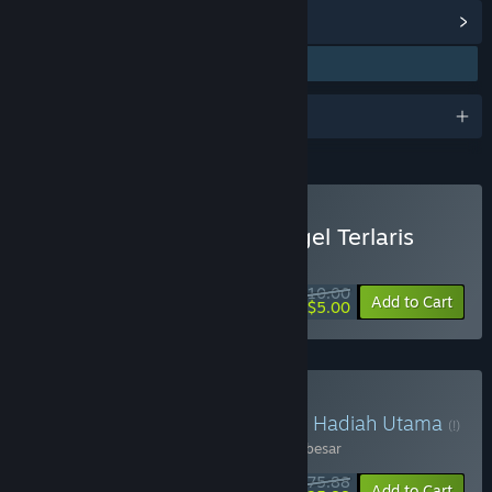
View Steam Achievements
(38)
Awards
Pengecer Angka Lotre Togel Terlaris
Pemasangan Togel Nominal Kecil
$10.00
-50%
Add to Cart
$5.00
Prize Lotre Togel Terbesar
Hadiah Utama
(!)
Julukan jitutoto
Bandar Togel
->
Prize Terbesar
$75.88
-75%
Bundle info
Add to Cart