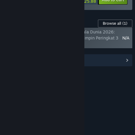
$25.88
Content For jitutoto Lotre Togel
Browse all
(1)
JITUTOTO TOTO GAMING – Klasemen Piala Dunia 2026:
Argentina dan Inggris Teratas, Belanda Pimpin Peringkat 3
N/A
Terbaik.
View Community Hub
About Lotre Togel
Keyword :
jitutoto Togel
Hadiah Togel
Togel Online
Togel 10 Juta
Nomor Togel 4D