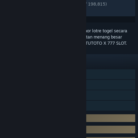
ENGLISH REVIEWS
Very Positive
(83% of 198,815)
RECENT:
Very Positive
(87% of 7,691)
Agen jitutoto
menampung pembelian nomor lotre togel secara
eceran, namun pemain tetap berkesempatan menang besar
dengan hadiah utama senilai 10 juta di JITUTOTO X 777 SLOT.
FEATURES
Togel 10 Juta
Nomor Togel 4D
JITUTOTO BANDAR TOTO 4D
jitutoto Lotre Togel
Betting Togel Mulai Dari 100 Perak
Terima Pembelian Nomor Lotre Eceran