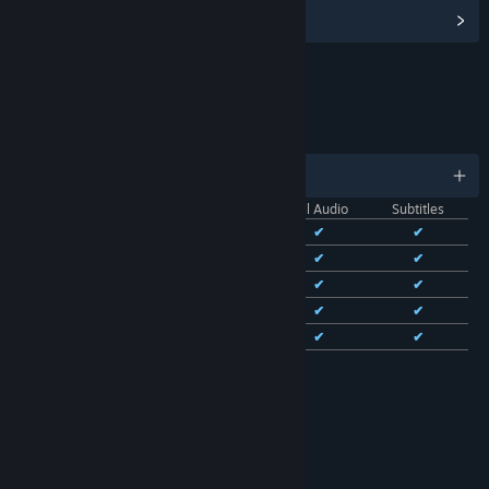
Find Community Groups
LINKS & INFO
LANGUAGES
English and 13 more
Interface
Full Audio
Subtitles
English
✔
✔
✔
French
✔
✔
✔
Italian
✔
✔
✔
German
✔
✔
✔
Spanish - Spain
✔
✔
✔
See all 14 supported languages
RATINGS
Age rating for: ESRB