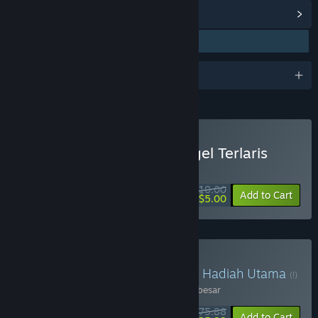
View Steam Achievements
(38)
Awards
Pengecer Angka Lotre Togel Terlaris
Pemasangan Togel Nominal Kecil
$10.00
-50%
Add to Cart
$5.00
Prize Lotre Togel Terbesar
Hadiah Utama
(!)
Julukan jitutoto
Bandar Togel
->
Prize Terbesar
$75.88
-75%
Bundle info
Add to Cart