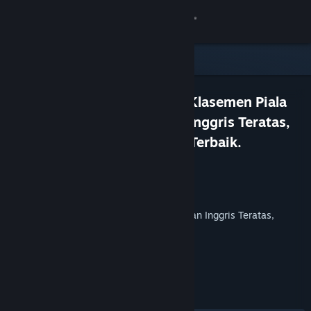
Sign in
Store
Community
JITUTOTO TOTO GAMING – Klasemen Piala
Dunia 2026: Argentina dan Inggris Teratas,
About
Belanda Pimpin Peringkat 3 Terbaik.
Developer
jitutoto
Support
Publisher
wukong
Released
May 14, 2026
Change language
Klasemen Piala Dunia 2026: Argentina dan Inggris Teratas,
Belanda Pimpin Peringkat 3 Terbaik.
Get the Steam Mobile App
TAGS
+
View desktop website
REVIEWS