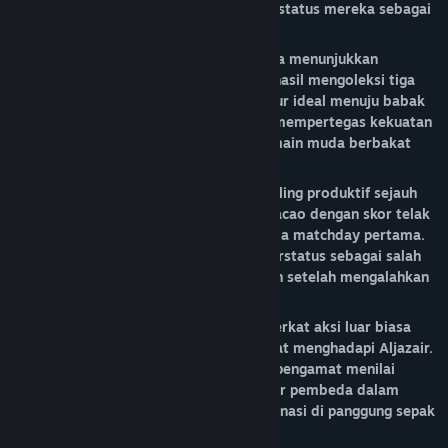
kemenangan penting yang memperkuat status mereka sebagai
kandidat juara.
Tak hanya Argentina, Timnas Inggris juga menunjukkan
performa impresif. The Three Lions berhasil mengoleksi tiga
poin penuh dan menempatkan diri di jalur ideal menuju babak
gugur. Kemenangan tersebut sekaligus mempertegas kekuatan
skuad Inggris yang dipenuhi pemain-pemain muda berbakat
dan berpengalaman.
Di Grup E, Jerman tampil sebagai tim paling produktif sejauh
ini. Die Mannschaft menghancurkan Curacao dengan skor telak
7-1 dan mencatat selisih gol terbaik pada matchday pertama.
Sementara itu, Amerika Serikat yang berstatus sebagai salah
satu tuan rumah juga tampil meyakinkan setelah mengalahkan
Paraguay dengan skor 4-1.
Argentina semakin mencuri perhatian berkat aksi luar biasa
Lionel Messi yang mencetak hattrick saat menghadapi Aljazair.
Penampilan tersebut membuat banyak pengamat menilai
bahwa sang kapten masih menjadi faktor pembeda dalam
upaya Argentina mempertahankan dominasi di panggung sepak
bola dunia.