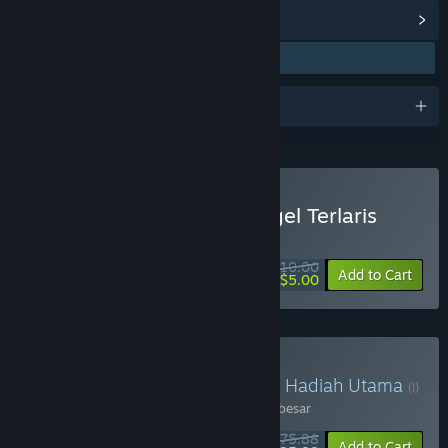
View Steam Achievements
(38)
Awards
Pengecer Angka Lotre Togel Terlaris
Pemasangan Togel Nominal Kecil
$10.00
-50%
Add to Cart
$5.00
Prize Lotre Togel Terbesar
Hadiah Utama
(!)
Julukan jitutoto
Bandar Togel
->
Prize Terbesar
$75.88
-75%
Bundle info
Add to Cart