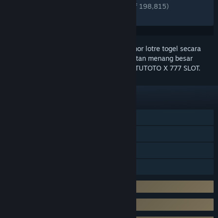
ENGLISH REVIEWS
Very Positive
(83% of 198,815)
RECENT:
Very Positive
(87% of 7,691)
Agen jitutoto
menampung pembelian nomor lotre togel secara
eceran, namun pemain tetap berkesempatan menang besar
dengan hadiah utama senilai 10 juta di JITUTOTO X 777 SLOT.
FEATURES
Togel 10 Juta
Nomor Togel 4D
JITUTOTO BANDAR TOTO 4D
jitutoto Lotre Togel
Betting Togel Mulai Dari 100 Perak
Terima Pembelian Nomor Lotre Eceran