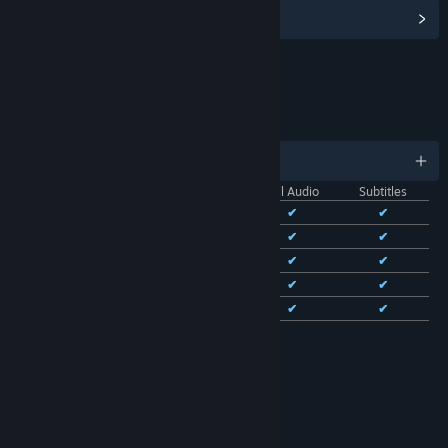
Find Community Groups
LINKS & INFO
LANGUAGES
English and 13 more
Interface
Full Audio
Subtitles
English
✔
✔
✔
French
✔
✔
✔
Italian
✔
✔
✔
German
✔
✔
✔
Spanish - Spain
✔
✔
✔
See all 14 supported languages
RATINGS
Age rating for: ESRB