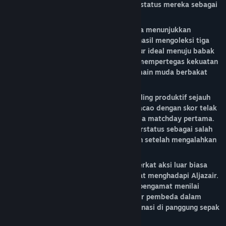
kemenangan penting yang memperkuat status mereka sebagai
kandidat juara.
Tak hanya Argentina, Timnas Inggris juga menunjukkan
performa impresif. The Three Lions berhasil mengoleksi tiga
poin penuh dan menempatkan diri di jalur ideal menuju babak
gugur. Kemenangan tersebut sekaligus mempertegas kekuatan
skuad Inggris yang dipenuhi pemain-pemain muda berbakat
dan berpengalaman.
Di Grup E, Jerman tampil sebagai tim paling produktif sejauh
ini. Die Mannschaft menghancurkan Curacao dengan skor telak
7-1 dan mencatat selisih gol terbaik pada matchday pertama.
Sementara itu, Amerika Serikat yang berstatus sebagai salah
satu tuan rumah juga tampil meyakinkan setelah mengalahkan
Paraguay dengan skor 4-1.
Argentina semakin mencuri perhatian berkat aksi luar biasa
Lionel Messi yang mencetak hattrick saat menghadapi Aljazair.
Penampilan tersebut membuat banyak pengamat menilai
bahwa sang kapten masih menjadi faktor pembeda dalam
upaya Argentina mempertahankan dominasi di panggung sepak
bola dunia.